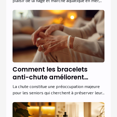
plaisir de la nage et marche aquatique en mer,...
Comment les bracelets
anti-chute améliorent
l'autonomie des seniors
La chute constitue une préoccupation majeure
pour les seniors qui cherchent à préserver leur...