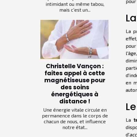
pour
intimidant ou même tabou,
mais c'est un...
La
La p
effet
pour
l'âg
dimi
Christelle Vançon :
part
faites appel à cette
d'ind
magnétiseuse pour
en m
des soins
auto
énergétiques à
distance !
Le
Une énergie vitale circule en
permanence dans le corps de
La
t
chacun de nous, et influence
notre état...
disp
d'
acc