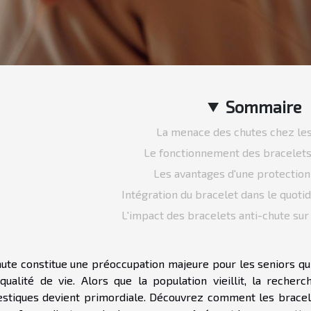
Sommaire
La menace des chutes chez les
Le fonctionnement des bracelets
Les avantages d'une protection
Intégration du bracelet dans le quoti
L'impact des bracelets anti-chute sur
hute constitue une préoccupation majeure pour les seniors q
 qualité de vie. Alors que la population vieillit, la reche
stiques devient primordiale. Découvrez comment les bracele