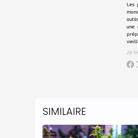
Les 
monde
outil
une 
prép
vieil
28 fé
SIMILAIRE