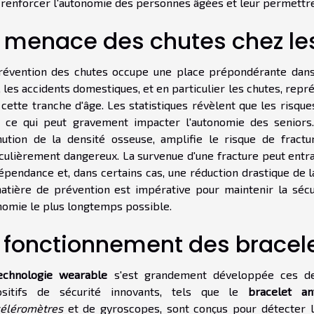
 renforcer l'autonomie des personnes âgées et leur permettre 
 menace des chutes chez le
révention des chutes occupe une place prépondérante dans l
, les accidents domestiques, et en particulier les chutes, re
 cette tranche d'âge. Les statistiques révèlent que les risqu
e, ce qui peut gravement impacter l'autonomie des seniors.
nution de la densité osseuse, amplifie le risque de fract
iculièrement dangereux. La survenue d'une fracture peut entra
épendance et, dans certains cas, une réduction drastique de l
atière de prévention est impérative pour maintenir la séc
nomie le plus longtemps possible.
 fonctionnement des bracel
echnologie wearable
s'est grandement développée ces der
ositifs de sécurité innovants, tels que le
bracelet an
éléromètres
et de gyroscopes, sont conçus pour détecter