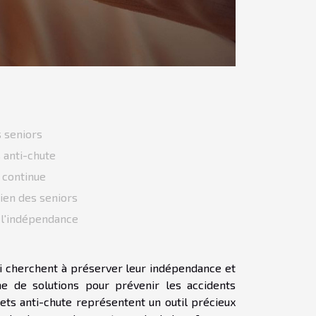
 seniors
 anti-chute
 continue
dien des seniors
 l'indépendance
ui cherchent à préserver leur indépendance et
rche de solutions pour prévenir les accidents
ts anti-chute représentent un outil précieux