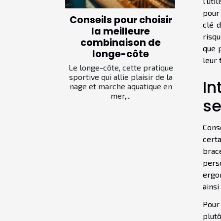
l'uti
pour
Conseils pour choisir
clé 
la meilleure
risqu
combinaison de
que p
longe-côte
leur 
Le longe-côte, cette pratique
sportive qui allie plaisir de la
In
nage et marche aquatique en
mer,...
se
Cons
cert
brac
pers
ergo
ainsi
Pour
plut