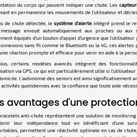
entation du corps qui peuvent indiquer une chute. Les
capteur
ysant en permanence les mouvements de l'utilisateur et décle
as de chute détectée, le
système d'alerte
intégré prend le rel
 message envoyé automatiquement aux proches ou aux ser
ment équipés d'un bouton d'appel d'urgence que l'utilisateur 
connexions sans fil comme le Bluetooth ou la 4G, ces alertes
 une réaction prompte et efficace pour venir en aide à la perso
lus, certains modèles avancés intègrent des fonctionnal
isation via GPS, ce qui est particulièrement utile si l'utilisat
omicile. L'autonomie des seniors est ainsi significativement 
 activités quotidiennes avec la confiance que toute aide néces
s avantages d'une protectio
bracelets anti-chute représentent une solution de monitoring
tenir leur indépendance tout en bénéficiant d'une surve
rtables, permettent une réactivité optimale en cas de chute,