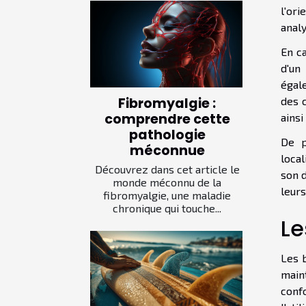
l'ori
anal
En c
d'un
égale
des 
Fibromyalgie :
comprendre cette
ainsi
pathologie
De p
méconnue
local
Découvrez dans cet article le
son d
monde méconnu de la
leurs
fibromyalgie, une maladie
chronique qui touche...
Le
Les 
main
confo