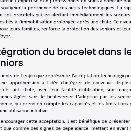
lisateur. L'expertise d'un professionnel en soins à domicile 
 souligner la pertinence de ces outils technologiques. La ra
de ces bracelets qui, en alertant immédiatement les secours
es liés à l'immobilisation prolongée après une chute. Ce niveau
our leurs familles, renforce la protection des seniors et le
foyer.
tégration du bracelet dans l
niors
cients de l'enjeu que représente l'acceptation technologiqu
aine appréhension à l'idée d'intégrer de nouveaux disposi
elets anti-chute, avec leur facilité d'utilisation, sont co
onnes âgées sans le bouleverser. L'adoption par les senior
nomie, qui prend en compte les capacités et les limitations p
 une utilisation intuitive.
 encourager cette acceptation, il est bénéfique de présenter 
ôt que comme des signes de dépendance, mettant en avant le