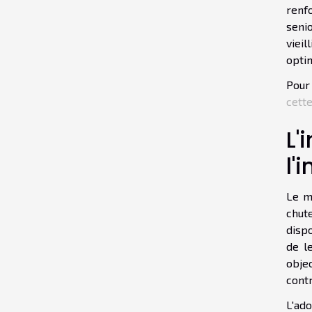
renfo
seni
viei
optim
Pour 
cett
L'
l'
Le m
chut
disp
de le
objec
contr
L'ad