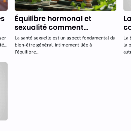
es
Équilibre hormonal et
La
sexualité comment
co
optimiser votre santé
ser
La santé sexuelle est un aspect fondamental du
La 
sexuelle par la nutrition
é...
bien-être général, intimement liée à
la 
l'équilibre...
autr