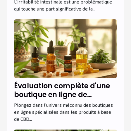
irritable par l'alimentation
L'irritabilité intestinale est une problématique
approches efficaces et
qui touche une part significative de la...
conseils pratiques
Évaluation complète d'une
boutique en ligne de
produits à base de CBD
Plongez dans l'univers méconnu des boutiques
en ligne spécialisées dans les produits à base
de CBD...