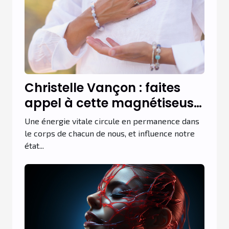
Christelle Vançon : faites
appel à cette magnétiseuse
pour des soins énergétiques
Une énergie vitale circule en permanence dans
à distance !
le corps de chacun de nous, et influence notre
état...