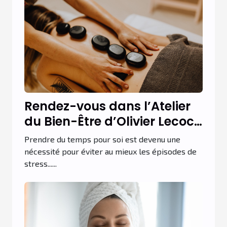
Rendez-vous dans l’Atelier
du Bien-Être d’Olivier Lecocq
pour un massage du corps
Prendre du temps pour soi est devenu une
relaxant à Paris !
nécessité pour éviter au mieux les épisodes de
stress......